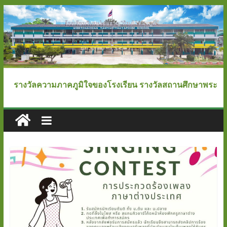
Skip
to
content
โรงเรียน
รางวัลความภาคภูมิใจของโรงเรียน รางวัลสถานศึกษาพระราชทาน 
วิเศษ
ไชย
ชาญ
"ตันติ
วิทยา