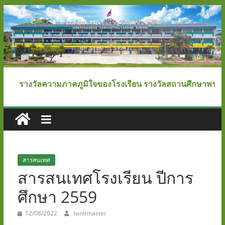
Skip
to
content
โรงเรียน
รางวัลความภาคภูมิใจของโรงเรียน รางวัลสถานศึกษาพระราชทา
วิเศษ
ไชย
ชาญ
สารสนเทศ
สารสนเทศโรงเรียน ปีการ
"ตันติ
ศึกษา 2559
วิทยา
12/08/2022
tantimaster