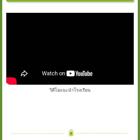
วิดีโอแนะนำโรงเรียน