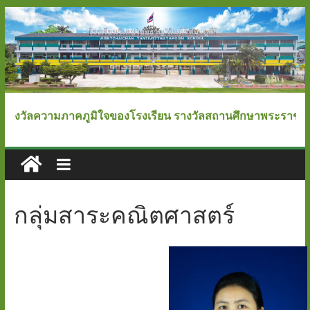
Skip
to
content
โรงเรียน
วัลความภาคภูมิใจของโรงเรียน รางวัลสถานศึกษาพระราชทาน ประจำ
วิเศษ
ไชย
กลุ่มสาระคณิตศาสตร์
ชาญ
"ตันติ
วิทยา