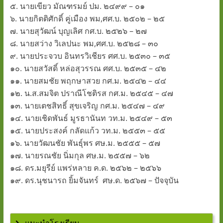
๕. นายเขียว มัณฑรมย์ ปม. ๒๔๙๙ – ๐๑
ภูมิ"
๖. นายกิตติศักดิ์ คู่เมือง พม,ศศ.บ. ๒๕๐๒ – ๒๕
๗. นายสุวัฒน์ บุญเลิศ กศ.บ. ๒๕๒๖ – ๒๗
๘. นายสว่าง วิเลปนะ พม,ศศ.บ. ๒๕๒๘ – ๓๐
www.tanti.ac.th
๙. นายประจวบ อินทรวิเชียร ศศ.บ. ๒๕๓๐ – ๓๕
๑๐. นายสวัสดิ์ หล่อสุวรรณ ศศ.บ. ๒๕๓๕ – ๔๒
๑๑. นายสมชัย พฤกษาสวย กศ.ม. ๒๕๔๒ – ๔๔
๑๒. น.ส.สมจิต ปราณีโชติรส กศ.ม. ๒๕๔๕ – ๔๗
๑๓. นายเตชสิทธิ์ สุขเจริญ กศ.ม. ๒๕๔๗ – ๔๙
๑๔. นายเชิดพันธ์ มูรธานันท วท.ม. ๒๕๔๙ – ๕๓
๑๕. นายประสงค์ กลัดแก้ว วท.ม. ๒๕๕๓ – ๕๕
๑๖. นายวัฒนชัย พันธุ์พร ศษ.ม. ๒๕๕๕ – ๕๗
๑๗. นายรณชัย นิ่มกุล ศษ.ม. ๒๕๕๗ – ๖๒
๑๘. ดร.มยุรีย์ แพร่หลาย ค.ด. ๒๕๖๒ – ๒๕๖๖
๑๙.
ดร.นุชนารถ ยิ้มจันทร์
ศษ.ด. ๒๕๖๗ – ปัจจุบัน