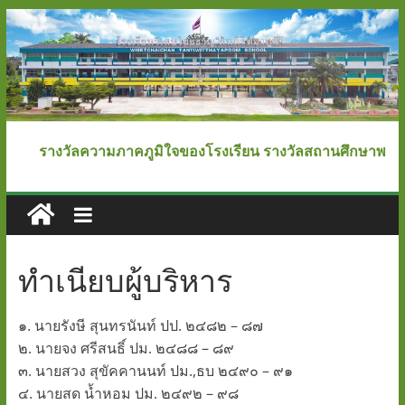
Skip
to
content
โรงเรียน
รางวัลความภาคภูมิใจของโรงเรียน รางวัลสถานศึกษาพระราชท
วิเศษ
ไชย
ทำเนียบผู้บริหาร
ชาญ
๑. นายรังษี สุนทรนันท์ ปป. ๒๔๘๒ – ๘๗
"ตันติ
๒. นายจง ศรีสนธิ์ ปม. ๒๔๘๘ – ๘๙
๓. นายสวง สุขัคคานนท์ ปม.,ธบ ๒๔๙๐ – ๙๑
วิทยา
๔. นายสด น้ำหอม ปม. ๒๔๙๒ – ๙๘