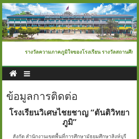
Skip
to
content
โรงเรียน
รางวัลความภาคภูมิใจของโรงเรียน รางวัลสถานศึกษาพร
วิเศษ
ไชย
ข้อมูลการติดต่อ
ชาญ
โรงเรียนวิเศษไชยชาญ “ตันติวิทยา
"ตันติ
ภูมิ”
วิทยา
สังกัด สำนักงานเขตพื้นที่การศึกษามัธยมศึกษาสิงห์บุรี