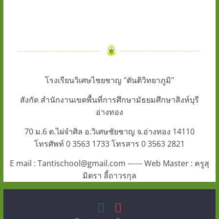
โรงเรียนวิเศษไชยชาญ "ตันติวิทยาภูมิ"
สังกัด สำนักงานเขตพื้นที่การศึกษามัธยมศึกษาสิงห์บุรี
อ่างทอง
70 ม.6 ต.ไผ่จำศิล อ.วิเศษชัยชาญ จ.อ่างทอง 14110
โทรศัพท์ 0 3563 1733 โทรสาร 0 3563 2821
E mail : Tantischool@gmail.com ------ Web Master : ครูสุ
มิตรา ลี้ถาวรกุล