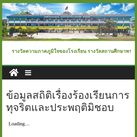
Skip
to
content
โรงเรียน
รางวัลความภาคภูมิใจของโรงเรียน รางวัลสถานศึกษาพระราชทา
วิเศษ
ไชย
ข้อมูลสถิติเรื่องร้องเรียนการ
ชาญ
ทุจริตและประพฤติมิชอบ
"ตันติ
วิทยา