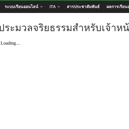
ระบบเรียนออนไลน์
ITA
สารประชาสัมพันธ์
ผลการเรียนอ
ประมวลจริยธรรมสําหรับเจ้าหน้า