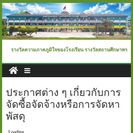
Skip
to
content
โรงเรียน
รางวัลความภาคภูมิใจของโรงเรียน รางวัลสถานศึกษาพระราชทา
วิเศษ
ไชย
ประกาศต่าง ๆ เกี่ยวกับการ
ชาญ
จัดซื้อจัดจ้างหรือการจัดหา
"ตันติ
พัสดุ
วิทยา