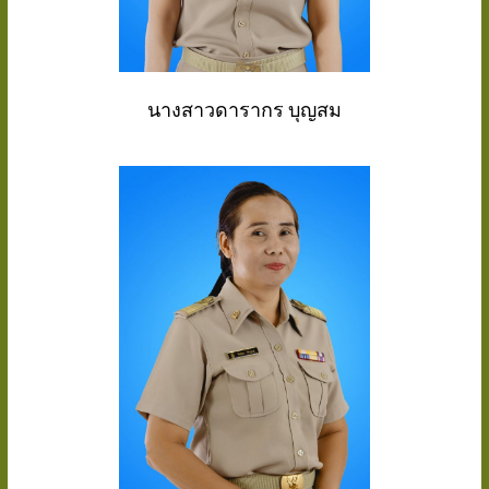
นางสาวดารากร บุญสม