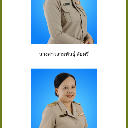
นางสาวงามพันธ์ุ สัยศรี