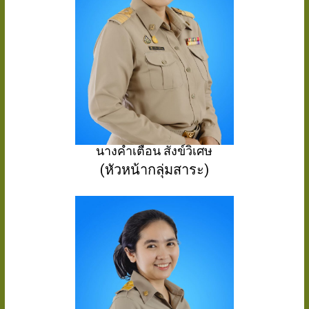
นางคำเตือน สังข์วิเศษ
(หัวหน้ากลุ่มสาระ)