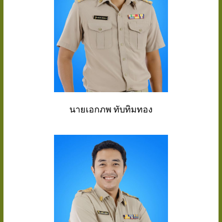
นายเอกภพ ทับทิมทอง